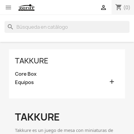
shopping_cart


(0)
search
TAKKURE
Core Box

Equipos
TAKKURE
Takkure es un juego de mesa con miniaturas de