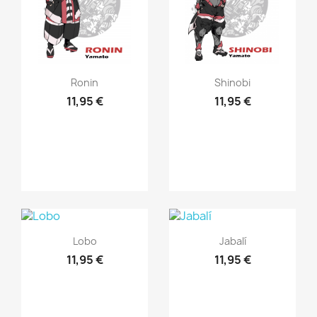
Vista rápida
Vista rápida


Ronin
Shinobi
11,95 €
11,95 €
Vista rápida
Vista rápida


Lobo
Jabalí
11,95 €
11,95 €