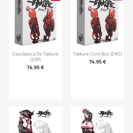
Vista rápida
Vista rápida


Caja Basica De Takkure
Takkure Core Box (ENG)
(ESP)
74,95 €
74,95 €