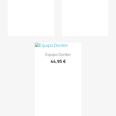
Vista rápida

Equipo Dorikin
44,95 €