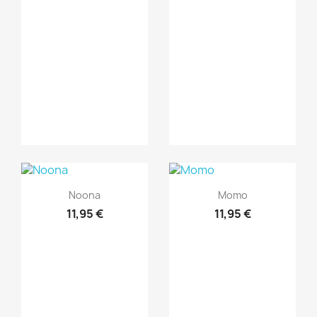
Vista rápida
Vista rápida


Noona
Momo
11,95 €
11,95 €