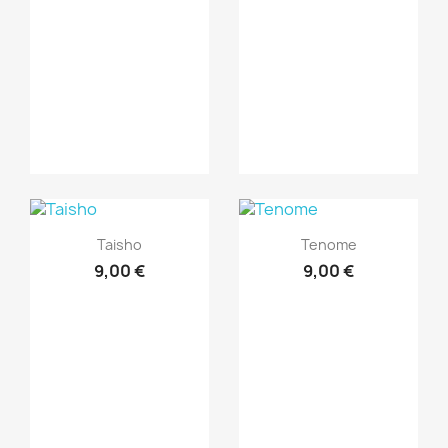
Vista rápida
Vista rápida


Taisho
Tenome
9,00 €
9,00 €