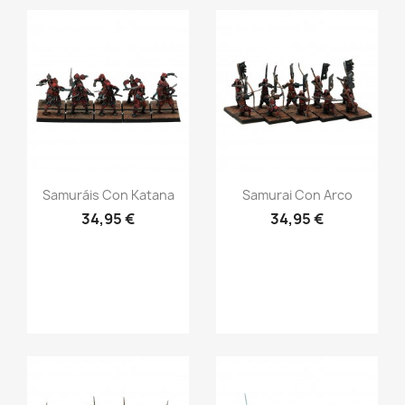
Vista rápida
Vista rápida


Samuráis Con Katana
Samurai Con Arco
34,95 €
34,95 €