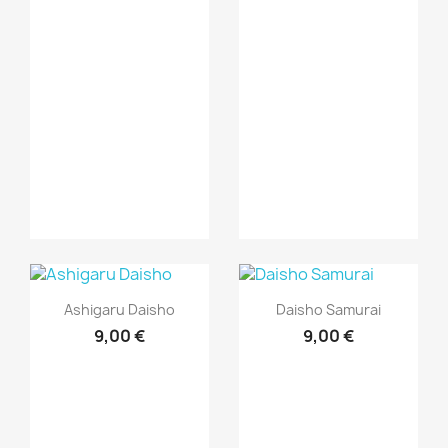
Vista rápida
Vista rápida


Ashigaru Daisho
Daisho Samurai
9,00 €
9,00 €