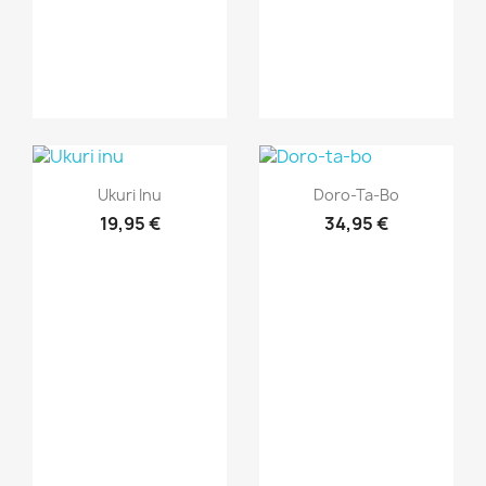
Vista rápida
Vista rápida


Ukuri Inu
Doro-Ta-Bo
19,95 €
34,95 €