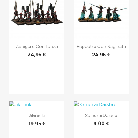
Vista rápida
Vista rápida


Ashigaru Con Lanza
Espectro Con Naginata
34,95 €
24,95 €
Vista rápida
Vista rápida


Jikininki
Samurai Daisho
19,95 €
9,00 €