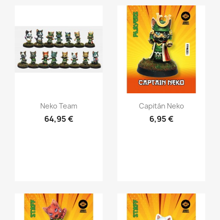
Vista rápida
Vista rápida


Neko Team
Capitán Neko
64,95 €
6,95 €