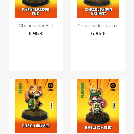
Vista rápida
Vista rápida


Chearleader Fuji
Chearleader Nanami
6,95 €
6,95 €