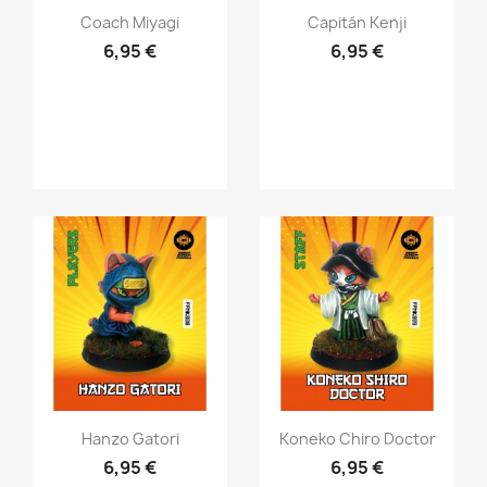
Vista rápida
Vista rápida


Coach Miyagi
Capitán Kenji
6,95 €
6,95 €
Vista rápida
Vista rápida


Hanzo Gatori
Koneko Chiro Doctor
6,95 €
6,95 €