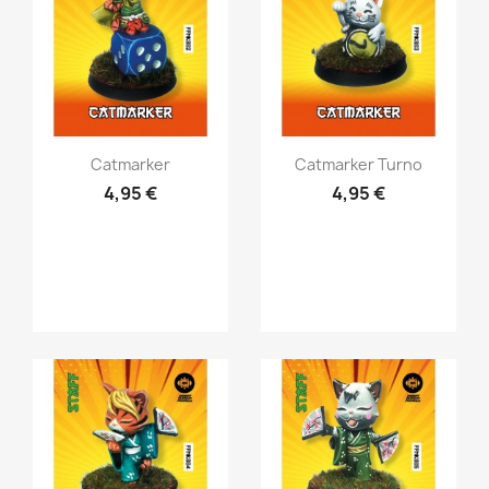
Vista rápida
Vista rápida


Catmarker
Catmarker Turno
4,95 €
4,95 €