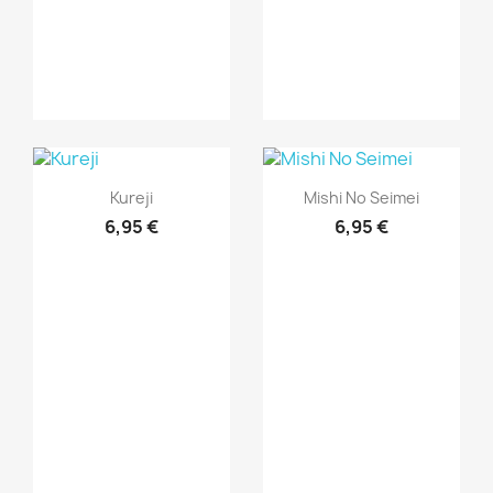
Vista rápida
Vista rápida


Kureji
Mishi No Seimei
6,95 €
6,95 €