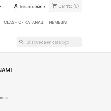
shopping_cart


Carrito
(0)
Iniciar sesión
CLASH OF KATANAS
NEMESIS
search
NAMI
 peana