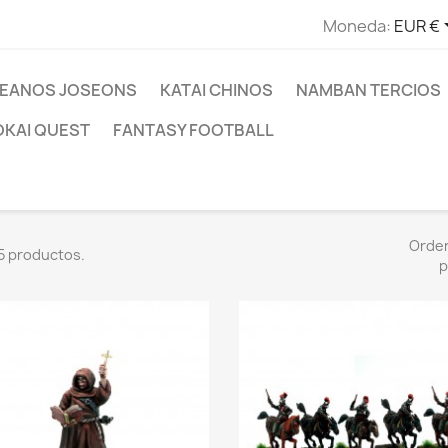
Moneda:
EUR €
EANOS JOSEONS
KATAI CHINOS
NAMBAN TERCIOS
OKAI QUEST
FANTASY FOOTBALL
Orde
5 productos.
p