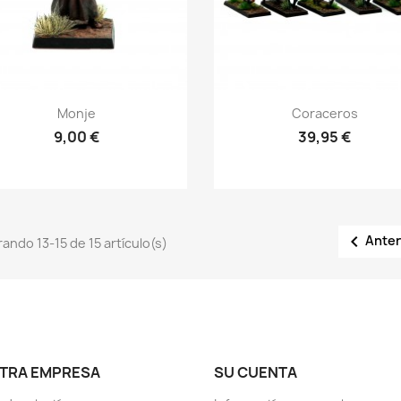
Vista rápida
Vista rápida


Monje
Coraceros
9,00 €
39,95 €

Anter
ando 13-15 de 15 artículo(s)
TRA EMPRESA
SU CUENTA