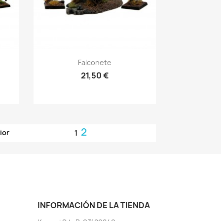
Vista rápida

Falconete
21,50 €
2
ior
1
INFORMACIÓN DE LA TIENDA