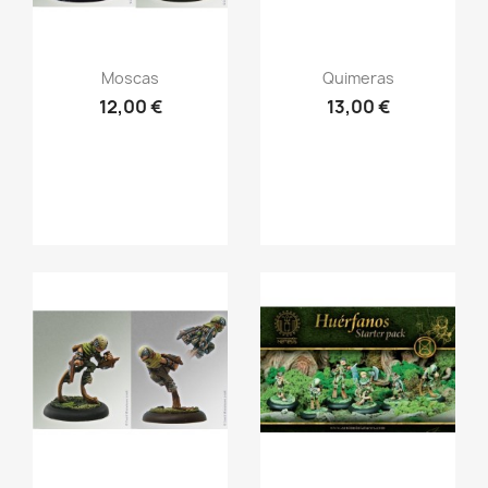
Vista rápida
Vista rápida


Moscas
Quimeras
12,00 €
13,00 €