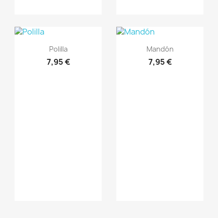
Vista rápida
Vista rápida


Polilla
Mandón
7,95 €
7,95 €