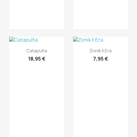
Vista rápida
Vista rápida


Catapulta
Zonik II Era
18,95 €
7,95 €