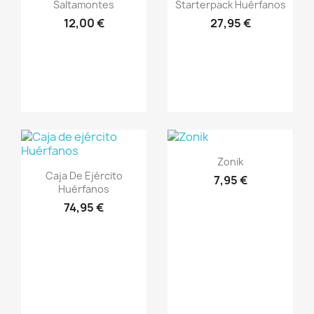
Vista rápida
Vista rápida


Saltamontes
Starterpack Huérfanos
12,00 €
27,95 €
Vista rápida

Zonik
Vista rápida

Caja De Ejército
7,95 €
Huérfanos
74,95 €