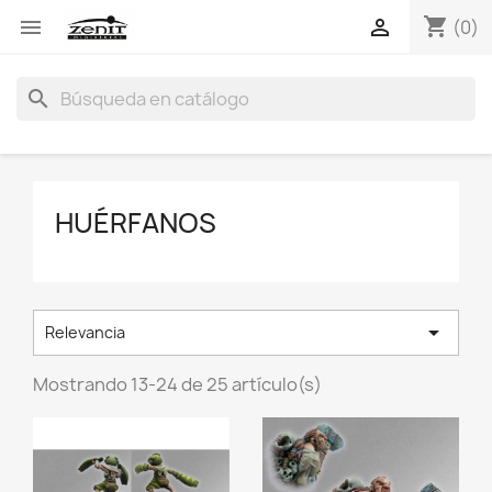
shopping_cart


(0)
search
HUÉRFANOS

Relevancia
Mostrando 13-24 de 25 artículo(s)