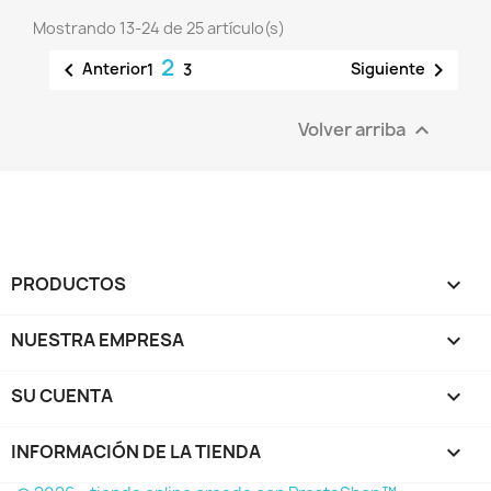
Mostrando 13-24 de 25 artículo(s)
2


Anterior
Siguiente
1
3
Volver arriba

PRODUCTOS

NUESTRA EMPRESA

SU CUENTA

INFORMACIÓN DE LA TIENDA
keyboard_arrow_down