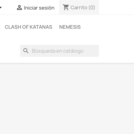
shopping_cart


Carrito
(0)
Iniciar sesión
CLASH OF KATANAS
NEMESIS
search