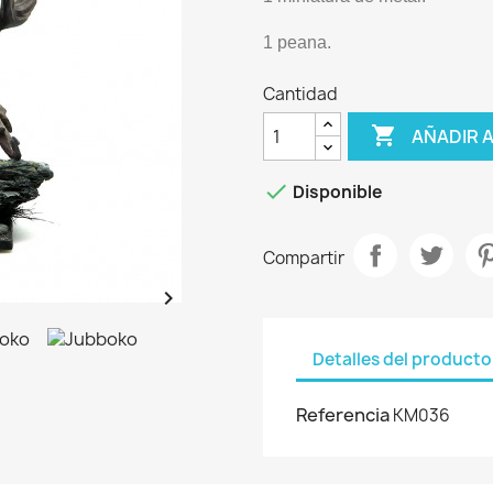
1 peana.
Cantidad

AÑADIR 

Disponible
Compartir

Detalles del producto
Referencia
KM036