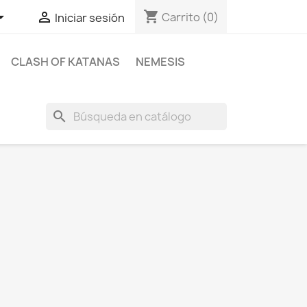
shopping_cart


Carrito
(0)
Iniciar sesión
CLASH OF KATANAS
NEMESIS
search