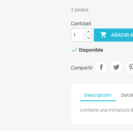
1 peana.
Cantidad

AÑADIR 

Disponible
Compartir
Descripción
Detal
contiene una miniatura 