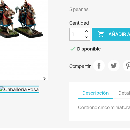
5 peanas.
Cantidad

AÑADIR 

Disponible
Compartir

Descripción
Detal
Contiene cinco miniatur