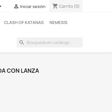
shopping_cart


Carrito
(0)
Iniciar sesión
CLASH OF KATANAS
NEMESIS
search
DA CON LANZA