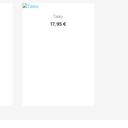
Vista rápida

Taiko
17,95 €