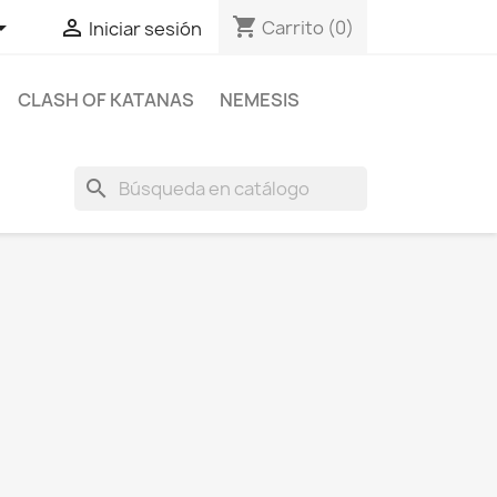
shopping_cart


Carrito
(0)
Iniciar sesión
CLASH OF KATANAS
NEMESIS
search