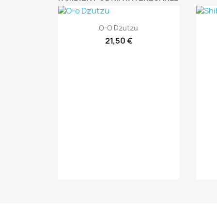
Vista rápida

O-O Dzutzu
21,50 €