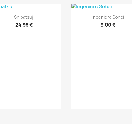
Vista rápida
Vista rápida


Shibatsuji
Ingeniero Sohei
24,95 €
9,00 €